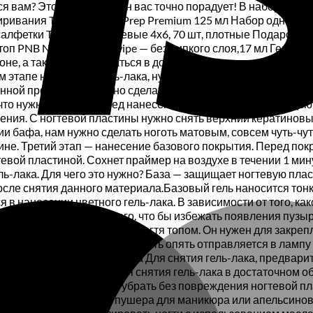
 вам? Это сюрприз! И он вас точно порадует! В набор для ге
иривания TUFI profi Nail Prep Premium 125 мл Набор однораз
 салфетки TUFI Profi тканевые 4х6, 70 шт, плотные Подароч
 топ PNB NANO Top No wipe — без липкого слоя,17 мл Гель-лак
е, а также выстраиваться в долгие очереди к мастеру, ведь
м этапе нанесения гель-лака, нужно предать ногтю необход
анной процедурой можно сделать маникюр, если в процессе 
 что нужно сделать перед нанесением гель-лака — с помощью
сения. С ногтевой пластины нужно снять верхний кератиновы
 бафа, нам нужно сделать ноготь матовым, совсем чуть-чуть 
не. Третий этап — нанесение базового покрытия. Перед пок
евой пластиной. Сохнет праймер на воздухе в течении 1 мину
ль-лака. Для чего это нужно? База — защищает ногтевую пла
 после снятия данного материала.Базовый гель наносится то
 в нанесении цветного гель-лака. В зависимости от того, ка
 делать тонкими, для того, что бы избежать появления пузыр
п заключается в покрытии ногтя топом. Он нужен для закреп
осле его использования ноготь опять отправляется в лампу
Технология снятия гель-лака Для снятия гель-лака, предва
 диск нанести средство для снятия гель-лака в достаточном
ойдет и его можно будет убрать без повреждения ногтевой п
вой пластины с помощью пушера для маникюра или апельсин