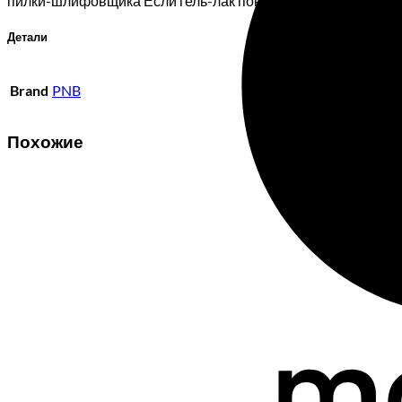
пилки-шлифовщика Если гель-лак повторно наноситься не б
Детали
Brand
PNB
Похожие