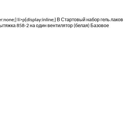
r:none;} li>p{display:inline;} В Стартовый набор гель лаков
Вытяжка 858-2 на один вентилятор (белая) Базовое