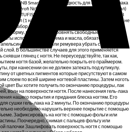
ль-лака PNB Smart I входит: Жидкость для снятия гель-лака
овый Tufi Profi №5 пилочка 180/240 и бафф 120/120 (фиол)
ная коробка TUFISHOP — розовая, 240х180х50 мм База PNB
 PNB, 8 мл (1 на выбор) С набором для гель-лака больше не
 купив набор для гель-лака PNB Smart I вы сами сможете
имую форму, после чего выровнять свободные края
работы использовались крема и масла, обязательно
 апельсиновой палочки или ремувера убрать с ногтевой
й слой. В большинстве случаев для этого применяется
снявши глянец с ногтя. Не переусердствуйте, так как,
рытием ногтя базой, желательно покрыть его праймером.
ты, при нанесении он не должен затекать под кутикулу.
стину от цветных пигментов которые присутствуют в самом
нким слоем по всей ширине ногтевой пластины. Затем ноготь
кой цвет Вы хотите получить по окончанию процедуры, лак
M
ей, волн на поверхности ногтя. После нанесения гель-лака
ления нашего покрытия и придания блеска ногтям. Его
 для сушки гель-лака на 2 минуты. По окончанию процедуры
рительно необходимо нарушить верхнее покрытие с помощью
 объеме. Зафиксировать на ногте с помощью фольги или
ластины. Поочередно, снимая с пальцев фольгу или
овой палочки Зашлифовать поверхность ногтя с помощью