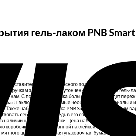
ытия гель-лаком PNB Smart 
й представительницы прекрасного пола. Ведь не достаточно
даст ручкам элегантности и утонченности. Покрытие гель-
рапинам. С помощью шеллака больше не нужно будет пережив
B Smart I включает в себя самые необходимые материалы и
. Также набор для гель-лака PNB Smart I будет отличным в
ствовать себя мастером, ведь в его состав входят материа
ь в наличии на момент покупки. Цена наборчика может варьи
ю коробочку с брендированной наклейкой. Внутри все проду
 мятного цвета. Папиросная упаковочная бумага тишью — ро