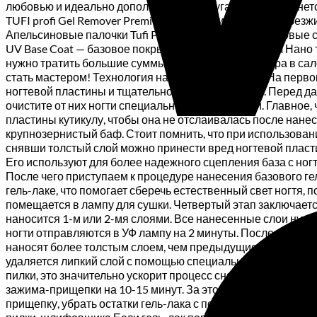
любовью и идеально дополняют друг друга. Какой достанется
TUFI profi Gel Remover Premium 125 мл Жидкость для обезж
Апельсиновые палочки Tufi Profi 11 см 12 шт Безворсовые
UV Base Coat — базовое покрытие для гель-лака, 8 мл Нано
нужно тратить большие суммы на создание маникюра в салон
стать мастером! Технология нанесения гель-лака На перво
ногтевой пластины и тщательно очистить от пыли. Перед д
очистите от них ногти специальными средствами. Главное,
пластины кутикулу, чтобы она не отслаивалась после нане
крупнозернистый баф. Стоит помнить, что при использовании
снявши толстый слой можно принести вред ногтевой пласти
Его используют для более надежного сцепления база с ногт
После чего приступаем к процедуре нанесения базового ге
гель-лаке, что помогает сберечь естественный свет ногтя,
помещается в лампу для сушки. Четвертый этап заключается
наносится 1-м или 2-мя слоями. Все нанесенные слои нужно
ногти отправляются в УФ лампу на 2 минуты. Последний эта
наносят более толстым слоем, чем предыдущие средства. П
удаляется липкий слой с помощью специальной жидкости. 
пилки, это значительно ускорит процесс снятия. На ватный
зажима-прищепки на 10-15 минут. За это время гель-лак от
прищепку, убрать остатки гель-лака с поверхности ногте