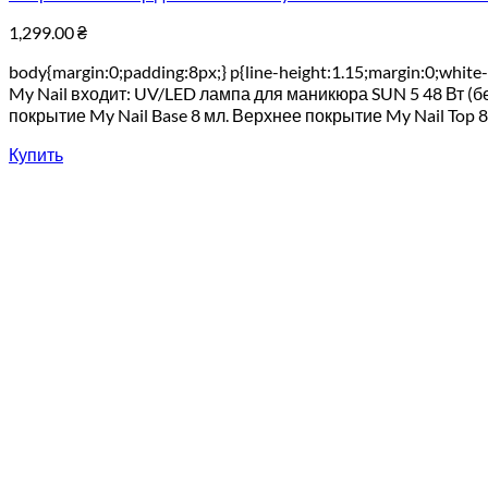
1,299.00
₴
body{margin:0;padding:8px;} p{line-height:1.15;margin:0;white
My Nail входит: UV/LED лампа для маникюра SUN 5 48 Вт (бе
покрытие My Nail Base 8 мл. Верхнее покрытие My Nail Top 8 мл
Купить