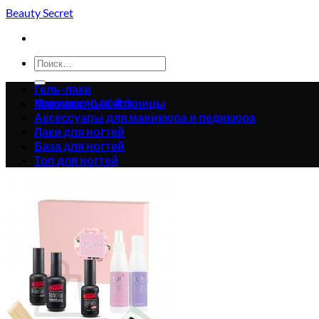
Skip
Beauty Secret
to
content
Искать:
Гель-лаки
Корзина /
Маникюрные ножницы
0.00
₴
0
Аксессуары для маникюра и педикюра
Лаки для ногтей
База для ногтей
Топ для ногтей
Корзина пуста.
Вернуться в магазин
0
Корзина