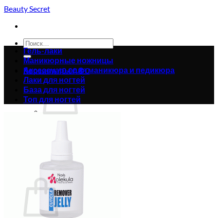
Skip
Beauty Secret
to
content
Искать:
Гель-лаки
Маникюрные ножницы
Аксессуары для маникюра и педикюра
Корзина /
0.00
₴
0
Лаки для ногтей
База для ногтей
Топ для ногтей
Корзина пуста.
Вернуться в магазин
0
Корзина