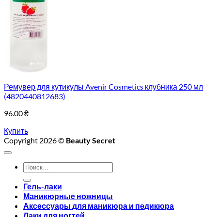
Ремувер для кутикулы Avenir Cosmetics клубника 250 мл
(4820440812683)
96.00
₴
Купить
Copyright 2026 ©
Beauty Secret
Искать:
Гель-лаки
Маникюрные ножницы
Аксессуары для маникюра и педикюра
Лаки для ногтей