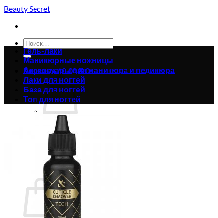
Skip
Beauty Secret
to
content
Искать:
Гель-лаки
Маникюрные ножницы
Аксессуары для маникюра и педикюра
Корзина /
0.00
₴
0
Лаки для ногтей
База для ногтей
Топ для ногтей
Корзина пуста.
Вернуться в магазин
0
Корзина