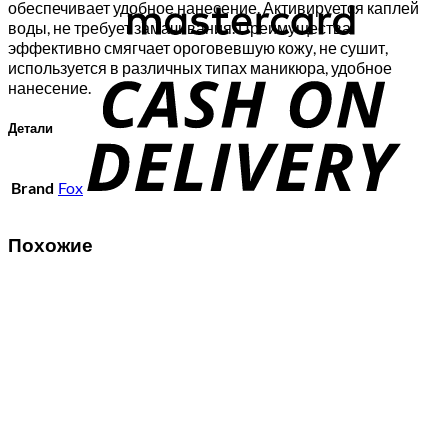
обеспечивает удобное нанесение. Активируется каплей
воды, не требует замачивания. Преимущества:
C
эффективно смягчает ороговевшую кожу, не сушит,
используется в различных типах маникюра, удобное
D
нанесение.
Детали
Brand
Fox
Похожие