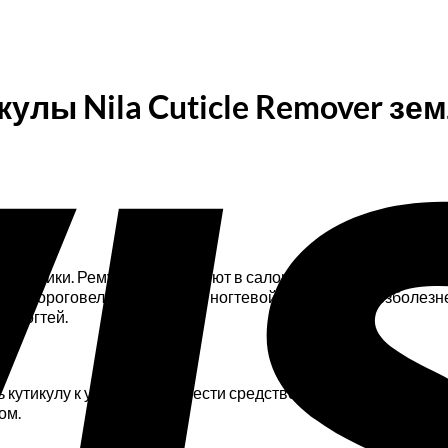
улы Nila Cuticle Remover зем
емляники. Ремувер используют в салонах красоты при созда
ения ороговелой кожи внизу ногтевой пластины и безболезн
г ногтей.
кутикулу к удалению. Нанести средство на ороговевшую тка
ом.