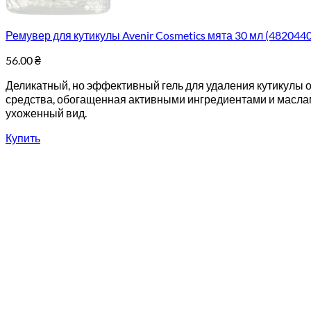
Ремувер для кутикулы Avenir Cosmetics мята 30 мл (482044
56.00
₴
Деликатный, но эффективный гель для удаления кутикулы о
средства, обогащенная активными ингредиентами и маслами
ухоженный вид.
Купить