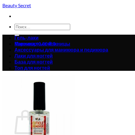
Skip
Beauty Secret
to
content
Искать:
Гель-лаки
Корзина /
Маникюрные ножницы
0.00
₴
0
Аксессуары для маникюра и педикюра
Лаки для ногтей
База для ногтей
Топ для ногтей
Корзина пуста.
Вернуться в магазин
0
Корзина