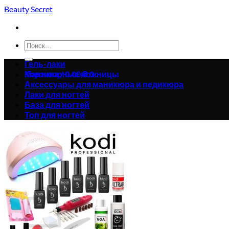
Skip
Beauty Secret
to
content
Искать:
Гель-лаки
Корзина /
Маникюрные ножницы
0.00
₴
0
Аксессуары для маникюра и педикюра
Лаки для ногтей
База для ногтей
Топ для ногтей
Корзина пуста.
Вернуться в магазин
0
Корзина