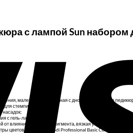
юра с лампой Sun набором 
ижения, маленькая компактная с дном, подойдет для педикю
в для стемпинга;
м насадок;
ия с гель-лаком;
тей от влияния красящего пигмента, вязкая укрепляющая/;
ры цветов гель-лаков Kodi Professional Basic Collection;