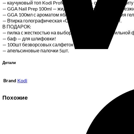
— каучуковый топ Kodi Professional 8мл — обеспечит защит
— GGA Nail Prep 100ml — жидкость 3 в 1 (дегидрация, обезжи
— GGA 100мл с ароматом яблока — жидкость для снятия гел
— Втирка голографическая «Северное сияние» — 3шт.
В ПОДАРОК:
— пилка с жесткостью на выбор для придания правильной 
— баф — для шлифовки!
— 100шт безворсовых салфеток
— апельсиновые палочки 5шт.
Детали
Brand
Kodi
Похожие