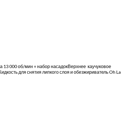
на 13 000 об/мин + набор насадокВерхнее каучуковое
лЖидкость для снятия липкого слоя и обезжириватель Oh La