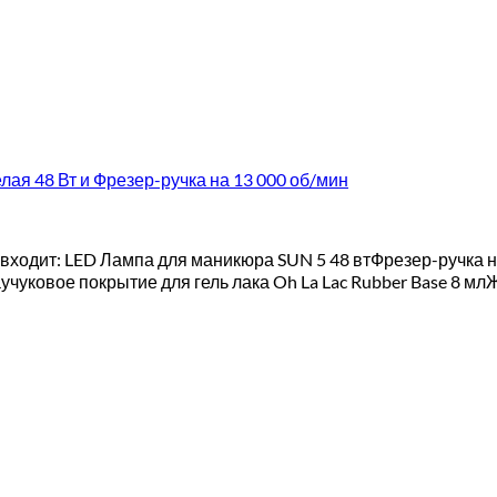
лая 48 Вт и Фрезер-ручка на 13 000 об/мин
c входит: LED Лампа для маникюра SUN 5 48 втФрезер-ручка 
аучуковое покрытие для гель лака Oh La Lac Rubber Base 8 м