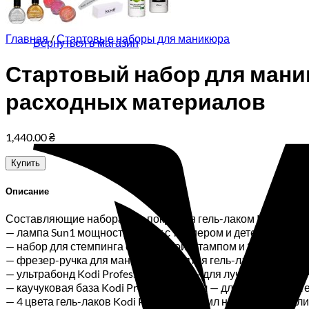
Корзина пуста.
Главная
/
Стартовые наборы для маникюра
Вернуться в магазин
Стартовый набор для маник
расходных материалов
1,440.00
₴
Купить
Описание
Составляющие набора для покрытия гель-лаком Kodi:
— лампа Sun1 мощностью 48Вт с таймером и детектором дв
— набор для стемпинга с пластиной штампом и 2 цвета лако
— фрезер-ручка для маникюра и снятия гель-лака с наборо
— ультрабонд Kodi Professional 12мл — для лучшего сцеплен
— каучуковая база Kodi Professional 8мл — для защиты ног
— 4 цвета гель-лаков Kodi Professional 8мл на выбор из палит