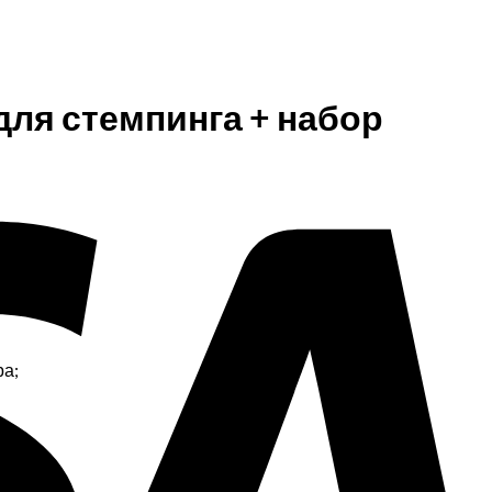
V
для стемпинга + набор
ра;