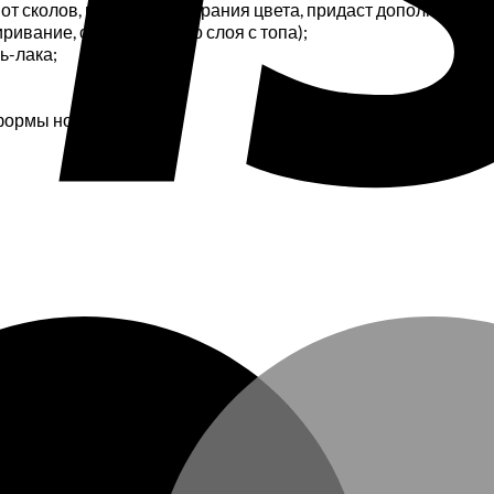
у от сколов, царапин, выгорания цвета, придаст дополнитель
ривание, снятие липкого слоя с топа);
ь-лака;
формы ногтям;