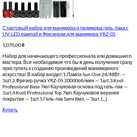
Стартовый набор для маникюра и педикюра гель-лака с
UV-LED лампой и Фрезером для маникюра YRZ-05
1,070.00
₴
Набор для начинающего профессионала или домашнего
мастера. Все необходимое что бы в день получения сразу
приступить к созданию произведений маникюрного
искусства! В набор входит:1.Лампа Sun One 24/48Вт. —
1шт.2.Фрезер ручка YRZ-05 20000об/мин — 1шт.3.Kodi
Professional Base 7мл Каучуковая основа под гель-лак —
1шт.4.Kodi Professional Top 7мл. Каучуковое верхнее
покрытие — 1шт.5.Гель-лак Sami 8мл. — 3шт. [...]
Купить