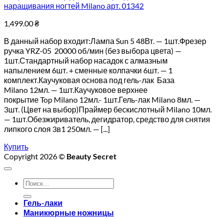
наращивания ногтей Milano арт. 01342
1,499.00
₴
В данный набор входит:Лампа Sun 5 48Вт. — 1шт.Фрезер
ручка YRZ-05 20000 об/мин (без выбора цвета) —
1шт.Стандартный набор насадок с алмазным
напылением 6шт. + сменные колпачки 6шт. — 1
комплект.Каучуковая основа под гель-лак База
Milano 12мл. — 1шт.Каучуковое верхнее
покрытие Top Milano 12мл.- 1шт.Гель-лак Milano 8мл. —
3шт. (Цвет на выбор)Праймер бескислотный Milano 10мл.
— 1шт.Обезжириватель, дегидратор, средство для снятия
липкого слоя 3в1 250мл. — [...]
Купить
Copyright 2026 ©
Beauty Secret
Искать:
Гель-лаки
Маникюрные ножницы