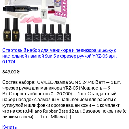
Стартовый набор для маникюра и педикюра BlueSky с
настольной лампой Sun 5 и фрезер ручкой YRZ-05 арт.
01374
849.00
₴
Состав набора: UV/LED лампа SUN 5 24/48 Ватт — 1 шт.
Фрезер ручка для маникюра YRZ-05 (Мощность — 9
Вт. Скорость оборотов 0…20 000) — 1 шт.Стандартный
набор насадок с алмазным напылением для работы с
кутикулой и шлифовки ороговевшей кожи — 1 комплект,
что на фото.Milano Rubber Base 12 мл. Базовое покрытие (с
липким слоем) — 1 шт. Milano [...]
Купить