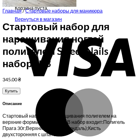
Корзина пуста.
Главная
/
Стартовые наборы для маникюра
Вернуться в магазин
Стартовый набор для
V
наращивания ногтей
полигелем Sweet Nails
набор №3
345.00
₴
M
Купить
Описание
Стартовый набор для наращивания полигелем на
верхние формы (без лампы)В набор входит:Полигель
Прага 30г;Верхние формы (миндаль);Кисть
двухсторонняя с шпателем