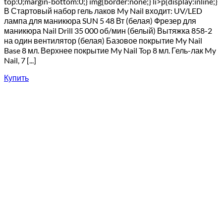
top:0;margin-bottom:0;} img{border:none;} li>p{display:inline;}
В Стартовый набор гель лаков My Nail входит: UV/LED
лампа для маникюра SUN 5 48 Вт (белая) Фрезер для
маникюра Nail Drill 35 000 об/мин (белый) Вытяжка 858-2
на один вентилятор (белая) Базовое покрытие My Nail
Base 8 мл. Верхнее покрытие My Nail Top 8 мл. Гель-лак My
Nail, 7 [...]
Купить