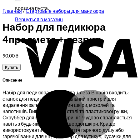
Корзина пуста.
Главная
/
Стартовые наборы для маникюра
Вернуться в магазин
Набор для педикюра
V
4предмета + лезвия
90.00
₴
Купить
Описание
M
Набір для педикюра 4предмета + леза В набір входить:
станок для педикюра — спеціальний пристрій для
видалення затверділих частин шкіри, мозолей та
напотишів. Виготовлений зі сталі та пластикової ручки;
Скруббер для відмершої шкіри ніг. Чудово справляється
навіть з будь-якими видами твердої шкіри. Краще
використовувати після прийняття гарячого душу або
гарячої ванни для ніг; Триммер для кутикул; Кусачки для