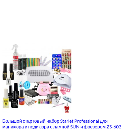
Большой стартовый набор Starlet Professional для
маникюра и педикюра с лампой SUN и фрезером ZS-603