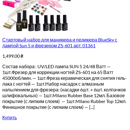
Стартовый набор для маникюра и педикюра BlueSky с
лампой Sun 5 и фрезером ZS-601 арт. 01361
1,499.00
₴
Состав набора: UV/LED лампа SUN 5 24/48 Ватт —
1шт.Фрезер для коррекции ногтей ZS-601 на 65 Ватт
45000об/мин. — 1шт.Фреза керамическая для снятия гель-
лака с ногтей — 1шт.Набор насадок с алмазным
напылением для фрезера: (насадки 6шт. + 6шт. колпачков
шлифовальных) — 1шт.Milano Rubber Base 12мл. Базовое
покрытие (с липким слоем) — 1шт.Milano Rubber Top 12мл.
Финишное покрытие (с липким слоем) — [...]
Купить