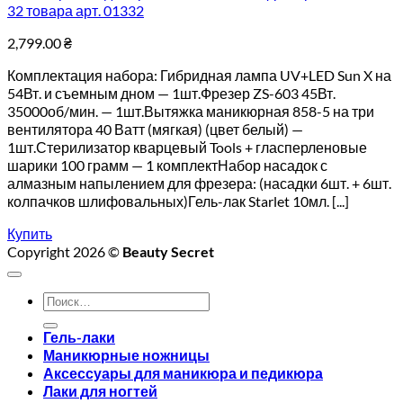
32 товара арт. 01332
2,799.00
₴
Комплектация набора: Гибридная лампа UV+LED Sun X на
54Вт. и съемным дном — 1шт.Фрезер ZS-603 45Вт.
35000об/мин. — 1шт.Вытяжка маникюрная 858-5 на три
вентилятора 40 Ватт (мягкая) (цвет белый) —
1шт.Стерилизатор кварцевый Tools + гласперленовые
шарики 100 грамм — 1 комплектНабор насадок с
алмазным напылением для фрезера: (насадки 6шт. + 6шт.
колпачков шлифовальных)Гель-лак Starlet 10мл. [...]
Купить
Copyright 2026 ©
Beauty Secret
Искать:
Гель-лаки
Маникюрные ножницы
Аксессуары для маникюра и педикюра
Лаки для ногтей