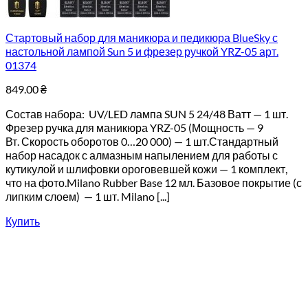
Стартовый набор для маникюра и педикюра BlueSky с
настольной лампой Sun 5 и фрезер ручкой YRZ-05 арт.
01374
849.00
₴
Состав набора: UV/LED лампа SUN 5 24/48 Ватт — 1 шт.
Фрезер ручка для маникюра YRZ-05 (Мощность — 9
Вт. Скорость оборотов 0…20 000) — 1 шт.Стандартный
набор насадок с алмазным напылением для работы с
кутикулой и шлифовки ороговевшей кожи — 1 комплект,
что на фото.Milano Rubber Base 12 мл. Базовое покрытие (с
липким слоем) — 1 шт. Milano [...]
Купить