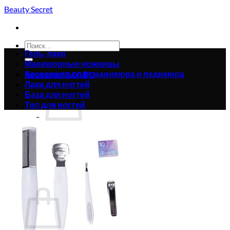
Skip
Beauty Secret
to
content
Искать:
Гель-лаки
Маникюрные ножницы
Аксессуары для маникюра и педикюра
Корзина /
0.00
₴
0
Лаки для ногтей
База для ногтей
Топ для ногтей
Корзина пуста.
Вернуться в магазин
0
Корзина