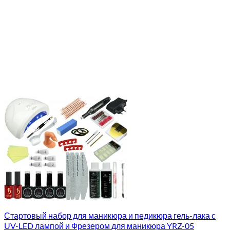
Стартовый набор для маникюра и педикюра гель-лака с
UV-LED лампой и Фрезером для маникюра YRZ-05