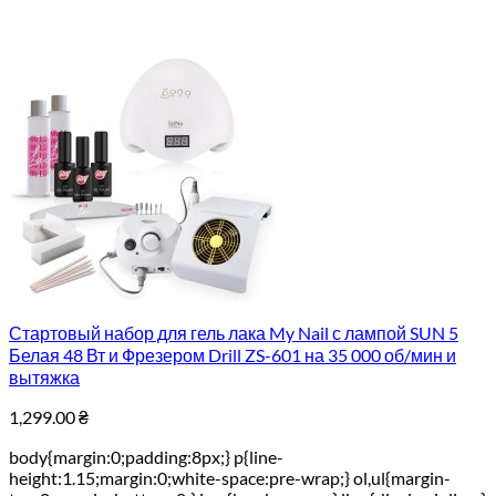
Стартовый набор для гель лака My Nail с лампой SUN 5
Белая 48 Вт и Фрезером Drill ZS-601 на 35 000 об/мин и
вытяжка
1,299.00
₴
body{margin:0;padding:8px;} p{line-
height:1.15;margin:0;white-space:pre-wrap;} ol,ul{margin-