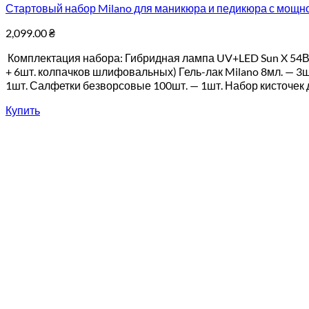
Стартовый набор Milano для маникюра и педикюра с мощно
2,099.00
₴
Комплектация набора: Гибридная лампа UV+LED Sun X 54Вт.
+ 6шт. колпачков шлифовальных) Гель-лак Milano 8мл. — 3ш
1шт. Салфетки безворсовые 100шт. — 1шт. Набор кисточек для
Купить