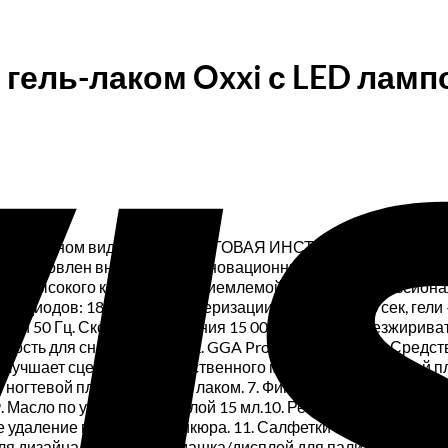
 гель-лаком Oxxi с LED ламп
у в печатном виде идет ПОШАГОВАЯ ИНСТРУКЦИЯ по использо
 обусловлен внедрением инновационных решений и использ
лы высокого качества по приемлемой цене. 1. Профессиона
одиодов: 18Время полимеризации: гель-лаки -10 сек, гели —
при 50 Гц. Скорость вращения 15 000 об/мин.3. Обезжиривател
кость для снятия гель лака. GGA Professional 100 мл. Средс
улучшает сцепление искусственного материала с ногтевой пл
 ногтевой пластины с гель лаком. 7. Финишное покрытие Топ
. 9. Масло по уходу за кутикулой 15 мл.10. Ремувер для удале
е удаление во время маникюра. 11. Салфетки безворсовые 1
ь для дизайна ногтей.17. Ромашка/дисплей для палитры лаков