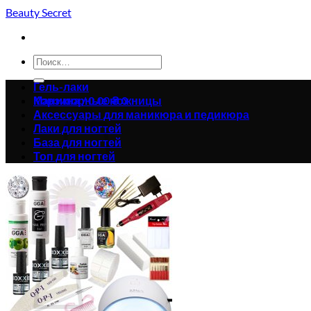
Skip
Beauty Secret
to
content
Искать:
Гель-лаки
Корзина /
Маникюрные ножницы
0.00
₴
0
Аксессуары для маникюра и педикюра
Лаки для ногтей
База для ногтей
Топ для ногтей
Корзина пуста.
Вернуться в магазин
0
Корзина