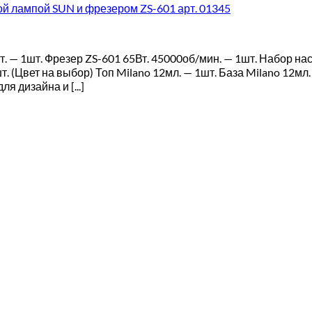
й лампой SUN и фрезером ZS-601 арт. 01345
 — 1шт. Фрезер ZS-601 65Вт. 45000об/мин. — 1шт. Набор на
т. (Цвет на выбор) Топ Milano 12мл. — 1шт. База Milano 12
 дизайна и [...]