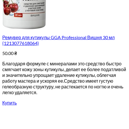
Ремувер для кутикулы GGA Professional Вишня 30 мл
(1213077618064)
50.00
₴
Благодаря формуле с минералами это средство быстро
смягчает кожу зоны кутикулы, делает ее более податливой
и значительно упрощает удаление кутикулы, облегчая
работу мастера и ускоряя ее.Средство имеет густую
гелеобразную структуру, не растекается по ногтю и очень
легко удаляется.
Купить