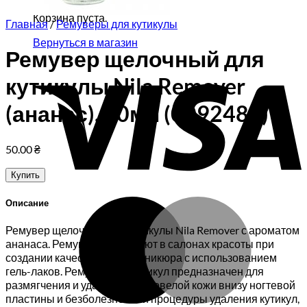
Корзина пуста.
Главная
/
Ремуверы для кутикулы
Вернуться в магазин
Ремувер щелочный для
V
кутикулы Nila Remover
(ананас), 10мл (0092485)
50.00
₴
Купить
M
Описание
Ремувер щелочный для кутикулы Nila Remover с ароматом
ананаса. Ремувер используют в салонах красоты при
создании качественного маникюра с использованием
гель-лаков. Ремувер для кутикул предназначен для
размягчения и удаления ороговелой кожи внизу ногтевой
пластины и безболезненной процедуры удаления кутикул,