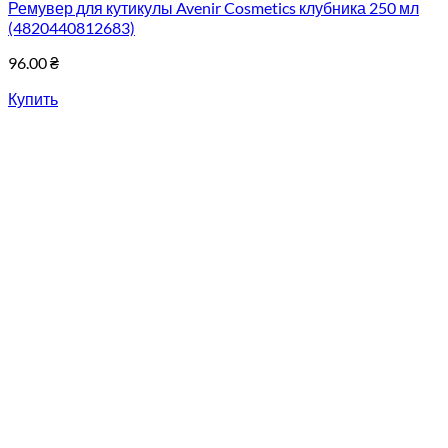
Ремувер для кутикулы Avenir Cosmetics клубника 250 мл
(4820440812683)
96.00
₴
Купить