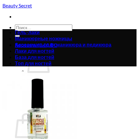
Skip
Beauty Secret
to
content
Искать:
Гель-лаки
Маникюрные ножницы
Аксессуары для маникюра и педикюра
Корзина /
0.00
₴
0
Лаки для ногтей
База для ногтей
Топ для ногтей
Корзина пуста.
Вернуться в магазин
0
Корзина