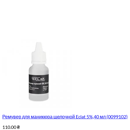
Ремувер для маникюра щелочной Eclat 5%,40 мл (0099102)
110.00
₴