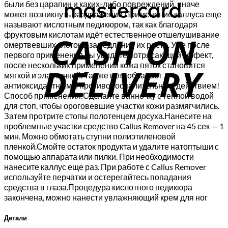
были без царапин и каких-либо повреждений, иначе
может возникнуть раздражение.Применение каллуса еще
C
называют кислотным педикюром, так как благодаря
фруктовым кислотам идёт естественное отшелушивание
D
омертвевших клеток и замедление их роста. Уже после
первого применения вы увидите потрясающий эффект,
после нескольких применений кожа пяток становится
мягкой и эластичной. Так же гель обладает
антиоксидантным и противовоспалительным действием!
Способ применения:Сделайте ванночку с теплой водой
для стоп, чтобы ороговевшие участки кожи размягчились.
Затем протрите стопы полотенцем досуха.Нанесите на
проблемные участки средство Callus Remover на 45 сек — 1
мин. Можно обмотать ступни полиэтиленовой
пленкой.Смойте остаток продукта и удалите натоптыши с
помощью аппарата или пилки. При необходимости
нанесите каллус еще раз. При работе с Callus Remover
используйте перчатки и остерегайтесь попадания
средства в глаза.Процедура кислотного педикюра
закончена, можно нанести увлажняющий крем для ног
Детали