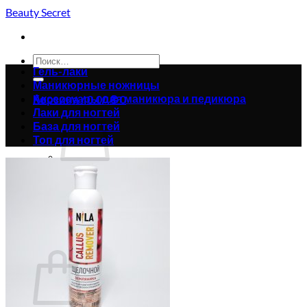
Skip
Beauty Secret
to
content
Искать:
Гель-лаки
Маникюрные ножницы
Аксессуары для маникюра и педикюра
Корзина /
0.00
₴
0
Лаки для ногтей
База для ногтей
Топ для ногтей
Корзина пуста.
Вернуться в магазин
0
Корзина