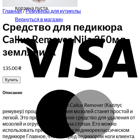
Корзина пуста.
Главная
/
Ремуверы для кутикулы
Вернуться в магазин
Средство для педикюра
V
Callus Remover Nila 250мл
земляника
135.00
₴
Купить
M
Описание
С помощью Callus Remover (Каллус
ремувер) процедура удаления мозолей станет простой и
легкой. Это профессиональное средство для удаления от
мозолей и огрубевшей кожи на стопах. Его можно
использовать при: аппаратном педикюреклассическом
педикюре Главное, чтобы перед педикюром ноги клиента