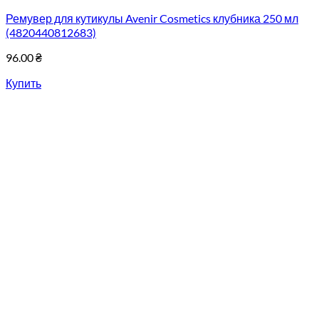
Ремувер для кутикулы Avenir Cosmetics клубника 250 мл
(4820440812683)
96.00
₴
Купить